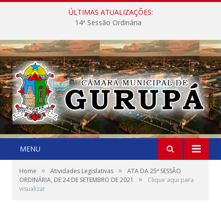
ÚLTIMAS ATUALIZAÇÕES:
14ª Sessão Ordinária
MENU
»
»
Home
Atividades Legislativas
ATA DA 25ª SESSÃO
»
ORDINÁRIA, DE 24 DE SETEMBRO DE 2021
Clique aqui para
visualizar