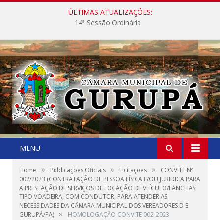
ÚLTIMAS ATUALIZAÇÕES:
14ª Sessão Ordinária
MENU
»
»
»
Home
Publicações Oficiais
Licitações
CONVITE Nº
002/2023 (CONTRATAÇÃO DE PESSOA FÍSICA E/OU JURIDICA PARA
A PRESTAÇÃO DE SERVIÇOS DE LOCAÇÃO DE VEÍCULO/LANCHAS
TIPO VOADEIRA, COM CONDUTOR, PARA ATENDER AS
NECESSIDADES DA CÂMARA MUNICIPAL DOS VEREADORES D E
»
GURUPÁ/PA)
HOMOLOGAÇÃO CONVITE 002-2023