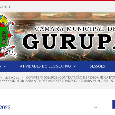
dinária
A
ATIVIDADES DO LEGISLATIVO
SESSÕES
»
»
Licitações
CONVITE Nº 002/2023 (CONTRATAÇÃO DE PESSOA FÍSICA E/O
COM CONDUTOR, PARA ATENDER AS NECESSIDADES DA CÂMARA MUNICIPAL DOS
2023
0