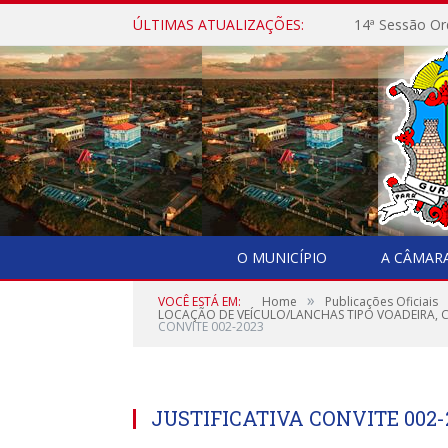
ÚLTIMAS ATUALIZAÇÕES:
14ª Sessão Or
O MUNICÍPIO
A CÂMAR
»
VOCÊ ESTÁ EM:
Home
Publicações Oficiais
LOCAÇÃO DE VEÍCULO/LANCHAS TIPO VOADEIRA, 
CONVITE 002-2023
JUSTIFICATIVA CONVITE 002-