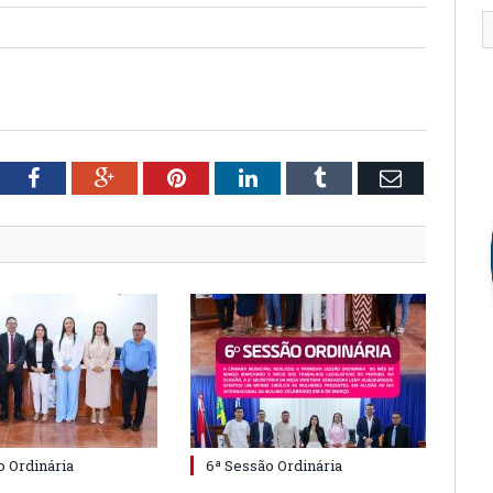
tter
Facebook
Google+
Pinterest
LinkedIn
Tumblr
Email
o Ordinária
6ª Sessão Ordinária