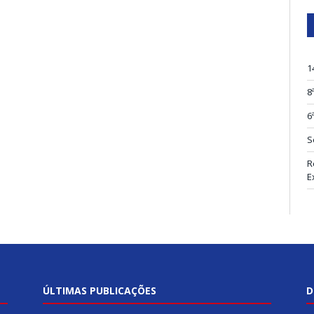
1
8
6
S
R
E
ÚLTIMAS PUBLICAÇÕES
D