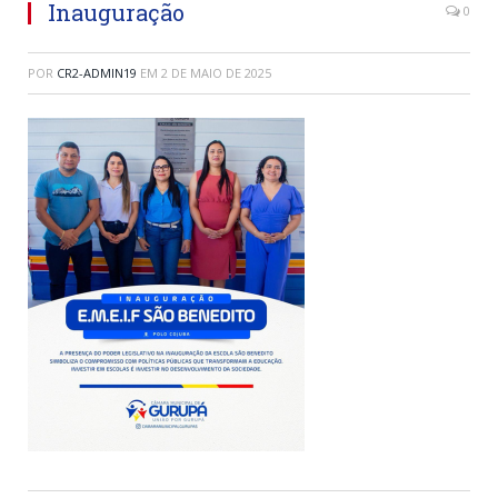
Inauguração
0
POR
CR2-ADMIN19
EM
2 DE MAIO DE 2025