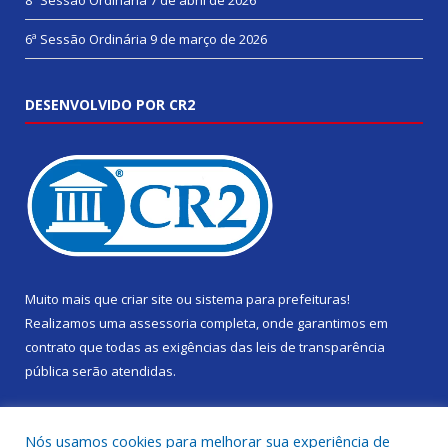
8ª Sessão Ordinária
7 de abril de 2026
6ª Sessão Ordinária
9 de março de 2026
DESENVOLVIDO POR CR2
Muito mais que
criar site
ou
sistema para prefeituras
!
Realizamos uma
assessoria
completa, onde garantimos em
contrato que todas as exigências das
leis de transparência
pública
serão atendidas.
Conheça o
PNTP
e o
Radar da Transparência Pública
Nós usamos cookies para melhorar sua experiência de