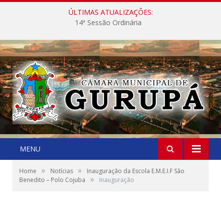
ÚLTIMAS ATUALIZAÇÕES:
14ª Sessão Ordinária
MENU
»
»
Home
Notícias
Inauguração da Escola E.M.E.I.F São
»
Benedito – Polo Cojuba
Inauguração