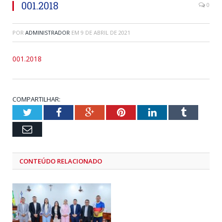
001.2018
0
POR
ADMINISTRADOR
EM
9 DE ABRIL DE 2021
001.2018
COMPARTILHAR:
Twitter
Facebook
Google+
Pinterest
LinkedIn
Tumblr
Email
CONTEÚDO RELACIONADO