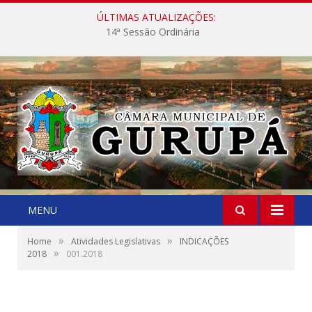
ÚLTIMAS ATUALIZAÇÕES:
14ª Sessão Ordinária
MENU
»
»
Home
Atividades Legislativas
INDICAÇÕES
»
2018
001.2018