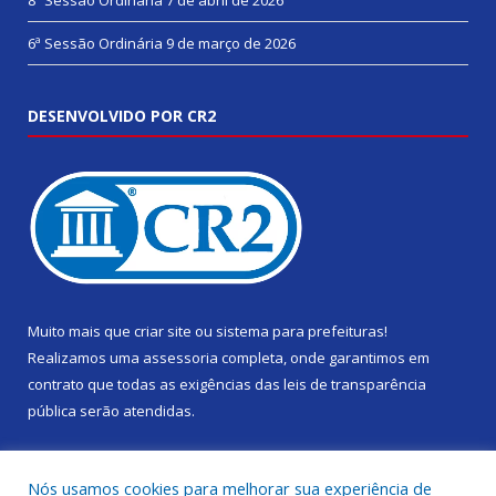
8ª Sessão Ordinária
7 de abril de 2026
6ª Sessão Ordinária
9 de março de 2026
DESENVOLVIDO POR CR2
Muito mais que
criar site
ou
sistema para prefeituras
!
Realizamos uma
assessoria
completa, onde garantimos em
contrato que todas as exigências das
leis de transparência
pública
serão atendidas.
Conheça o
PNTP
e o
Radar da Transparência Pública
Nós usamos cookies para melhorar sua experiência de