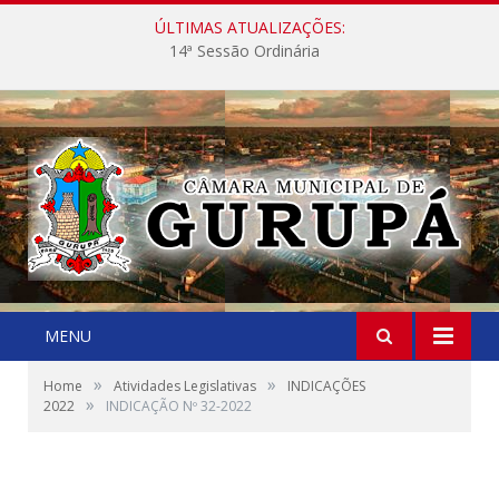
ÚLTIMAS ATUALIZAÇÕES:
14ª Sessão Ordinária
MENU
»
»
Home
Atividades Legislativas
INDICAÇÕES
»
2022
INDICAÇÃO Nº 32-2022