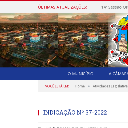
ÚLTIMAS ATUALIZAÇÕES:
14ª Sessão Or
O MUNICÍPIO
A CÂMAR
»
VOCÊ ESTÁ EM:
Home
Atividades Legislativa
INDICAÇÃO Nº 37-2022
POR
CR2-ADMIN3
EM
29 DE NOVEMBRO DE 2022