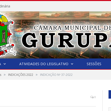
dinária
A
ATIVIDADES DO LEGISLATIVO
SESSÕES
»
»
s
INDICAÇÕES 2022
INDICAÇÃO Nº 37-2022
0