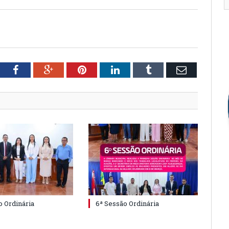
tter
Facebook
Google+
Pinterest
LinkedIn
Tumblr
Email
o Ordinária
6ª Sessão Ordinária