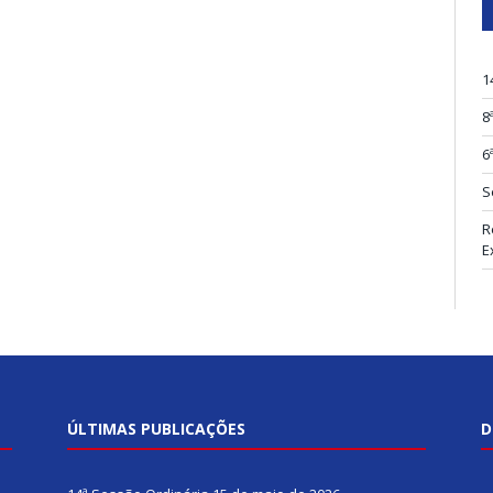
1
8
6
S
R
E
ÚLTIMAS PUBLICAÇÕES
D