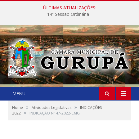
ÚLTIMAS ATUALIZAÇÕES:
14ª Sessão Ordinária
MENU
»
»
Home
Atividades Legislativas
INDICAÇÕES
»
2022
INDICAÇÃO Nº 47-2022-CMG