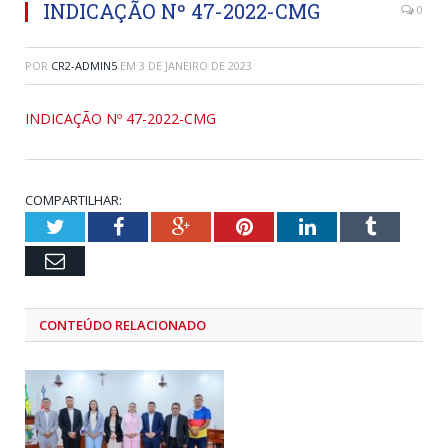
INDICAÇÃO Nº 47-2022-CMG
0
POR
CR2-ADMIN5
EM
3 DE JANEIRO DE 2023
INDICAÇÃO Nº 47-2022-CMG
COMPARTILHAR:
Twitter
Facebook
Google+
Pinterest
LinkedIn
Tumblr
Email
CONTEÚDO RELACIONADO