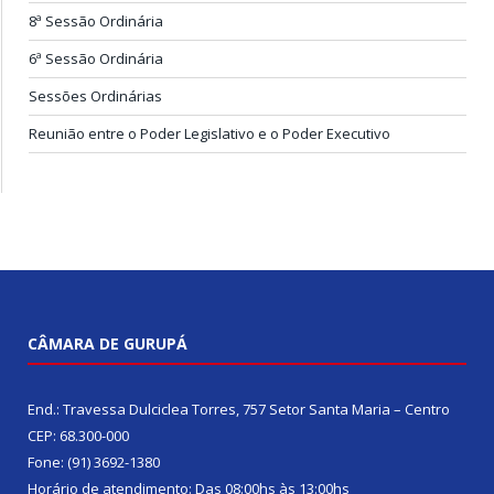
8ª Sessão Ordinária
6ª Sessão Ordinária
Sessões Ordinárias
Reunião entre o Poder Legislativo e o Poder Executivo
CÂMARA DE GURUPÁ
End.: Travessa Dulciclea Torres, 757 Setor Santa Maria – Centro
CEP: 68.300-000
Fone: (91) 3692-1380
Horário de atendimento: Das 08:00hs às 13:00hs