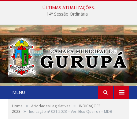
ÚLTIMAS ATUALIZAÇÕES:
14ª Sessão Ordinária
MENU
»
»
Home
Atividades Legislativas
INDICAÇÕES
»
2023
Indicação nº 021.2023 – Ver. Elso Queiroz – MDB