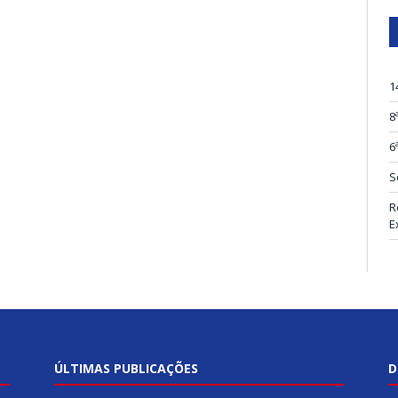
1
8
6
S
R
E
ÚLTIMAS PUBLICAÇÕES
D