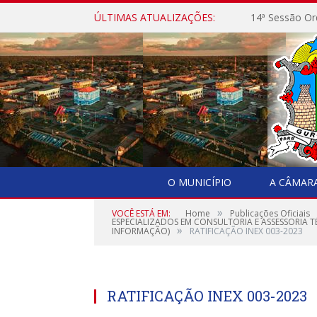
ÚLTIMAS ATUALIZAÇÕES:
14ª Sessão Or
O MUNICÍPIO
A CÂMAR
»
VOCÊ ESTÁ EM:
Home
Publicações Oficiais
ESPECIALIZADOS EM CONSULTORIA E ASSESSORIA 
»
INFORMAÇÃO)
RATIFICAÇÃO INEX 003-2023
RATIFICAÇÃO INEX 003-2023