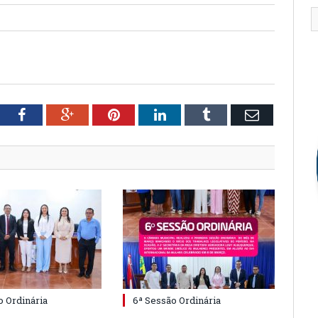
tter
Facebook
Google+
Pinterest
LinkedIn
Tumblr
Email
o Ordinária
6ª Sessão Ordinária