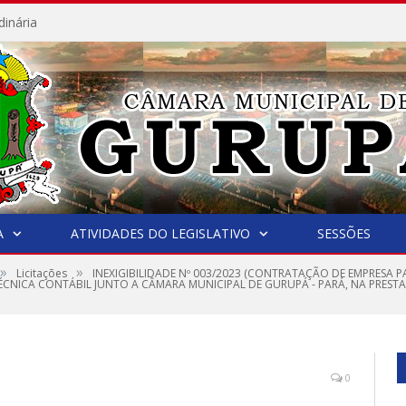
dinária
A
ATIVIDADES DO LEGISLATIVO
SESSÕES
»
»
Licitações
INEXIGIBILIDADE Nº 003/2023 (CONTRATAÇÃO DE EMPRESA 
TÉCNICA CONTÁBIL JUNTO A CÂMARA MUNICIPAL DE GURUPÁ - PARÁ, NA PREST
0