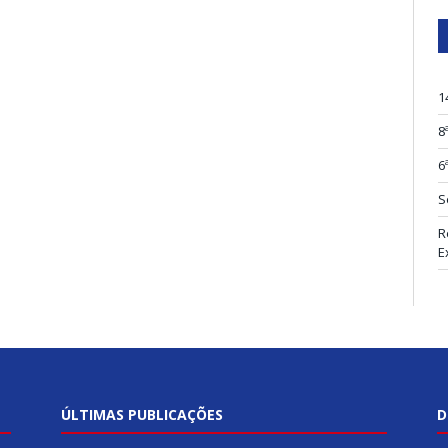
1
8
6
S
R
E
ÚLTIMAS PUBLICAÇÕES
D