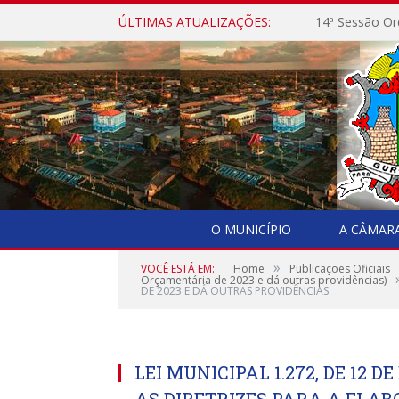
ÚLTIMAS ATUALIZAÇÕES:
14ª Sessão Or
O MUNICÍPIO
A CÂMAR
»
VOCÊ ESTÁ EM:
Home
Publicações Oficiais
Orçamentária de 2023 e dá outras providências)
DE 2023 E DÁ OUTRAS PROVIDÊNCIAS.
LEI MUNICIPAL 1.272, DE 12 D