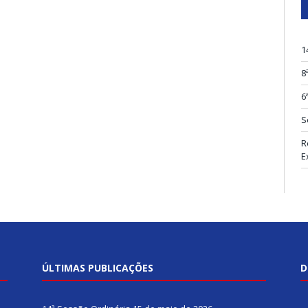
1
8
6
S
R
E
ÚLTIMAS PUBLICAÇÕES
D