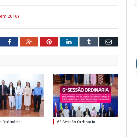
a em 2016)
tter
Facebook
Google+
Pinterest
LinkedIn
Tumblr
Email
o Ordinária
6ª Sessão Ordinária