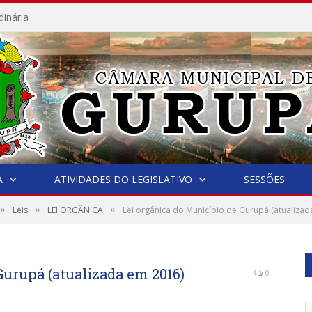
dinária
A
ATIVIDADES DO LEGISLATIVO
SESSÕES
»
»
»
Leis
LEI ORGÂNICA
Lei orgânica do Município de Gurupá (atualizad
Gurupá (atualizada em 2016)
0