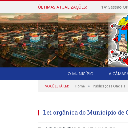
ÚLTIMAS ATUALIZAÇÕES:
14ª Sessão Or
O MUNICÍPIO
A CÂMAR
»
VOCÊ ESTÁ EM:
Home
Publicações Oficiais
Lei orgânica do Município de 
POR
ADMINISTRADOR
EM
15 DE FEVEREIRO DE 2021