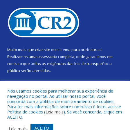
Muito mais que
criar site
ou
sistema para prefeituras
!
Realizamos uma
assessoria
completa, onde garantimos em
contrato que todas as exigências das
leis de transparência
pública
serão atendidas.
Conheça o
PNTP
e o
Radar da Transparência Pública
Nós usamos cookies para melhorar sua experiência de
navegação no portal. Ao utilizar nosso portal, você
concorda com a política de monitoramento de cookies.
Para ter mais informações sobre como isso é feito, acesse
Política de cookies (
Leia mais
). Se você concorda, clique em
Todos os direitos reservados a Câmara Municipal de Gurupá.
ACEITO.
Mapa do Site
Acessar Área Administrativa
ACEITO
Leia mais