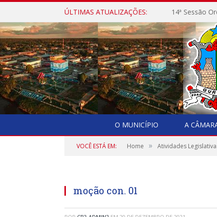
ÚLTIMAS ATUALIZAÇÕES:
14ª Sessão Or
O MUNICÍPIO
A CÂMAR
»
VOCÊ ESTÁ EM:
Home
Atividades Legislativa
moção con. 01
POR
CR2-ADMIN2
EM
20 DE DEZEMBRO DE 2021