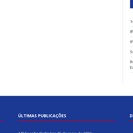
1
8
6
S
R
E
ÚLTIMAS PUBLICAÇÕES
D