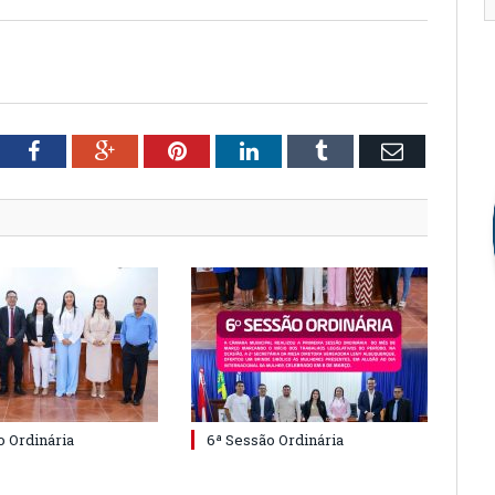
tter
Facebook
Google+
Pinterest
LinkedIn
Tumblr
Email
o Ordinária
6ª Sessão Ordinária