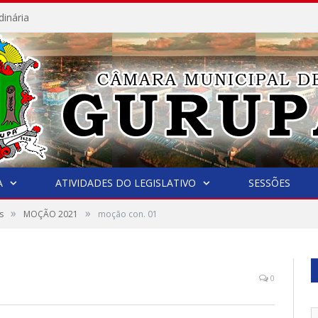
dinária
A
ATIVIDADES DO LEGISLATIVO
SESSÕES
»
»
s
MOÇÃO 2021
moção con. 01
0