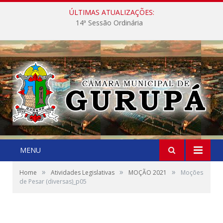
ÚLTIMAS ATUALIZAÇÕES:
14ª Sessão Ordinária
MENU
»
»
»
Home
Atividades Legislativas
MOÇÃO 2021
Moções
de Pesar (diversas)_p05