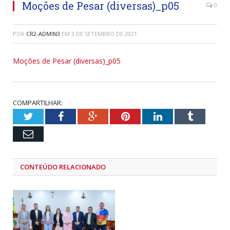
Moções de Pesar (diversas)_p05
0
POR
CR2-ADMIN3
EM
3 DE SETEMBRO DE 2021
Moções de Pesar (diversas)_p05
COMPARTILHAR:
Twitter
Facebook
Google+
Pinterest
LinkedIn
Tumblr
Email
CONTEÚDO RELACIONADO