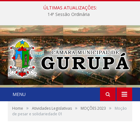
ÚLTIMAS ATUALIZAÇÕES:
14ª Sessão Ordinária
MENU
»
»
»
Home
Atividades Legislativas
MOÇÕES 2023
Moção
de pesar e solidariedade 01