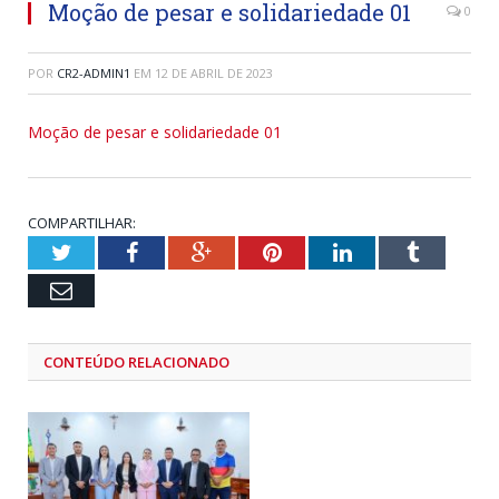
Moção de pesar e solidariedade 01
0
POR
CR2-ADMIN1
EM
12 DE ABRIL DE 2023
Moção de pesar e solidariedade 01
COMPARTILHAR:
Twitter
Facebook
Google+
Pinterest
LinkedIn
Tumblr
Email
CONTEÚDO RELACIONADO