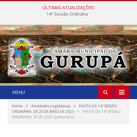
ÚLTIMAS ATUALIZAÇÕES:
14ª Sessão Ordinária
MENU
»
»
Home
Atividades Legislativas
PAUTA DA 14ª SESSÃO
»
ORDINÁRIA, DE 25 DE MAIO DE 2023
PAUTA DA 14ª SESSAO
ORDINARIA, 25.05.2023-Quinta-feira