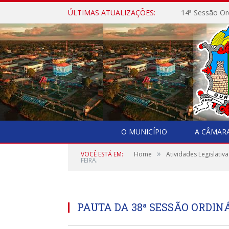
ÚLTIMAS ATUALIZAÇÕES:
14ª Sessão Or
O MUNICÍPIO
A CÂMAR
»
VOCÊ ESTÁ EM:
Home
Atividades Legislativa
FEIRA.
PAUTA DA 38ª SESSÃO ORDINÁR