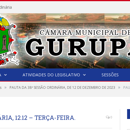
dinária
A
ATIVIDADES DO LEGISLATIVO
SESSÕES
»
»
s
PAUTA DA 38ª SESSÃO ORDINÁRIA, DE 12 DE DEZEMBRO DE 2023
PAU
IA, 12.12 – TERÇA-FEIRA.
0