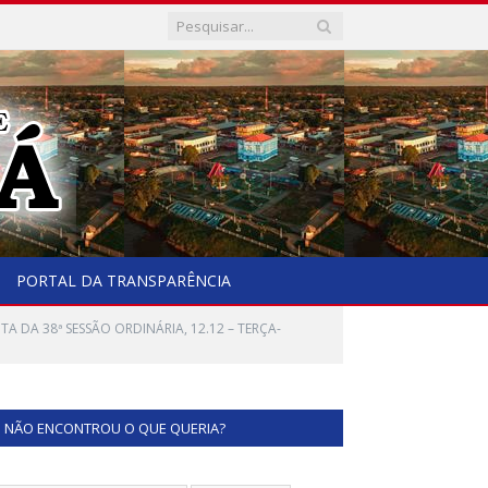
PORTAL DA TRANSPARÊNCIA
TA DA 38ª SESSÃO ORDINÁRIA, 12.12 – TERÇA-
NÃO ENCONTROU O QUE QUERIA?