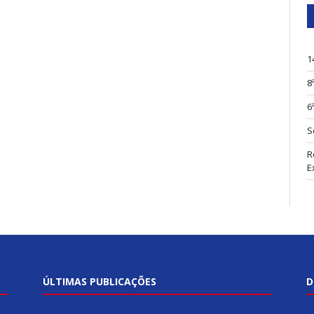
1
8
6
S
R
E
ÚLTIMAS PUBLICAÇÕES
D