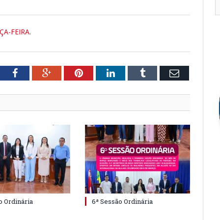
ÇA-FEIRA.
tter
Facebook
Google+
Pinterest
LinkedIn
Tumblr
Email
o Ordinária
6ª Sessão Ordinária