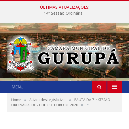
ÚLTIMAS ATUALIZAÇÕES:
14ª Sessão Ordinária
MENU
»
»
Home
Atividades Legislativas
PAUTA DA 71ª SESSÃO
»
ORDINÁRIA, DE 21 DE OUTUBRO DE 2020
71