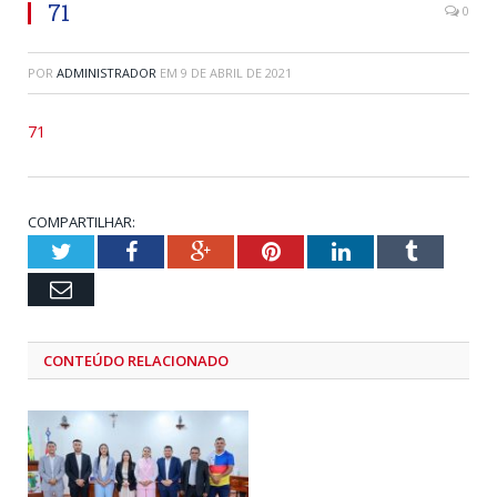
71
0
POR
ADMINISTRADOR
EM
9 DE ABRIL DE 2021
71
COMPARTILHAR:
Twitter
Facebook
Google+
Pinterest
LinkedIn
Tumblr
Email
CONTEÚDO RELACIONADO