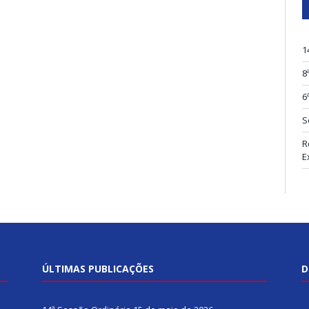
1
8
6
S
R
E
ÚLTIMAS PUBLICAÇÕES
D