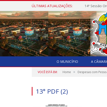
ÚLTIMAS ATUALIZAÇÕES:
14ª Sessão Or
O MUNICÍPIO
A CÂMAR
»
VOCÊ ESTÁ EM:
Home
Despesas com Pesso
13° PDF (2)