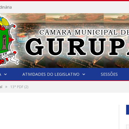
dinária
A
ATIVIDADES DO LEGISLATIVO
SESSÕES
»
al
13° PDF (2)