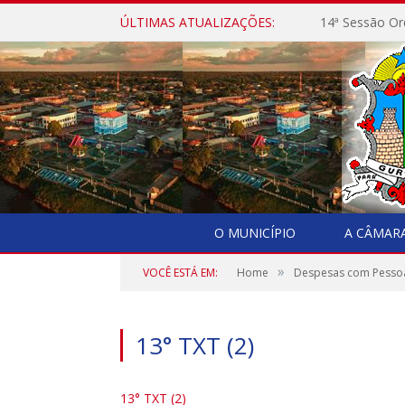
ÚLTIMAS ATUALIZAÇÕES:
14ª Sessão Or
O MUNICÍPIO
A CÂMAR
»
VOCÊ ESTÁ EM:
Home
Despesas com Pesso
13° TXT (2)
13° TXT (2)