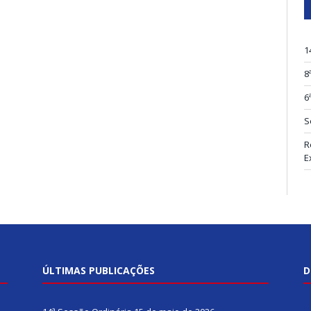
1
8
6
S
R
E
ÚLTIMAS PUBLICAÇÕES
D