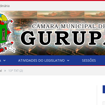
dinária
A
ATIVIDADES DO LEGISLATIVO
SESSÕES
»
al
13° TXT (2)