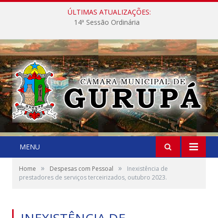
ÚLTIMAS ATUALIZAÇÕES:
14ª Sessão Ordinária
MENU
»
»
Home
Despesas com Pessoal
Inexistência de
prestadores de serviços terceirizados, outubro 2023.
INEXISTÊNCIA DE