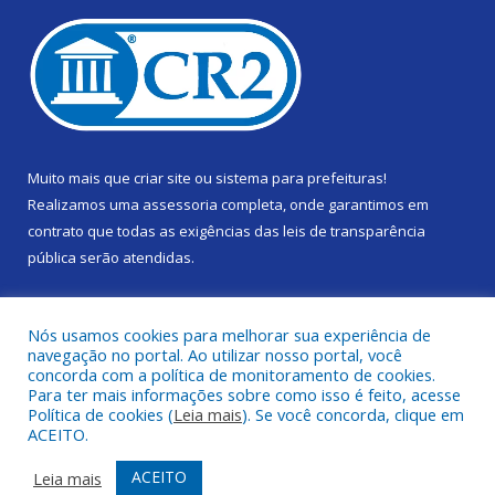
Muito mais que
criar site
ou
sistema para prefeituras
!
Realizamos uma
assessoria
completa, onde garantimos em
contrato que todas as exigências das
leis de transparência
pública
serão atendidas.
Conheça o
PNTP
e o
Radar da Transparência Pública
Nós usamos cookies para melhorar sua experiência de
navegação no portal. Ao utilizar nosso portal, você
concorda com a política de monitoramento de cookies.
Para ter mais informações sobre como isso é feito, acesse
Política de cookies (
Leia mais
). Se você concorda, clique em
Todos os direitos reservados a Câmara Municipal de Gurupá.
ACEITO.
Mapa do Site
Acessar Área Administrativa
ACEITO
Leia mais