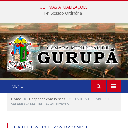
ÚLTIMAS ATUALIZAÇÕES:
14ª Sessão Ordinária
MENU
»
»
Home
Despesas com Pessoal
TABELA-DE-CARGOS-E-
SALÁRIOS-CM-GURUPA- Atualização
TABELA-DE-CARGOS-E-