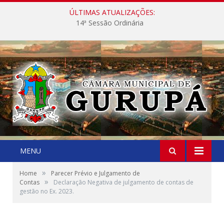
ÚLTIMAS ATUALIZAÇÕES:
14ª Sessão Ordinária
MENU
»
Home
Parecer Prévio e Julgamento de
»
Contas
Declaração Negativa de julgamento de contas de
gestão no Ex. 2023.