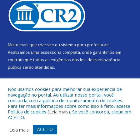
Muito mais que
criar site
ou
sistema para prefeituras
!
Realizamos uma
assessoria
completa, onde garantimos em
contrato que todas as exigências das
leis de transparência
pública
serão atendidas.
Conheça o
PNTP
e o
Radar da Transparência Pública
Nós usamos cookies para melhorar sua experiência de
navegação no portal. Ao utilizar nosso portal, você
concorda com a política de monitoramento de cookies.
Para ter mais informações sobre como isso é feito, acesse
Política de cookies (
Leia mais
). Se você concorda, clique em
Todos os direitos reservados a Câmara Municipal de Gurupá.
ACEITO.
Mapa do Site
Acessar Área Administrativa
ACEITO
Leia mais
Acessar Webmail