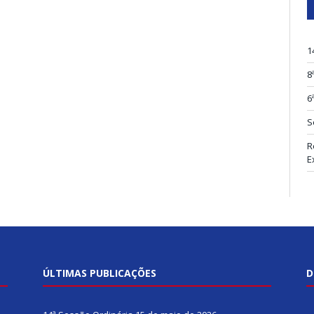
1
8
6
S
R
E
ÚLTIMAS PUBLICAÇÕES
D