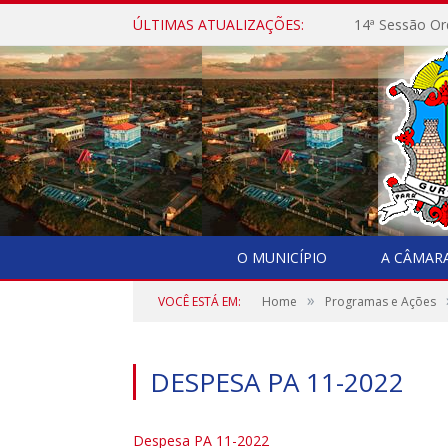
ÚLTIMAS ATUALIZAÇÕES:
14ª Sessão Or
O MUNICÍPIO
A CÂMAR
»
VOCÊ ESTÁ EM:
Home
Programas e Ações
DESPESA PA 11-2022
Despesa PA 11-2022