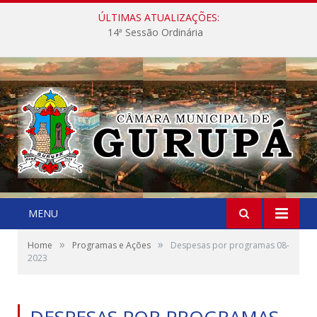
ÚLTIMAS ATUALIZAÇÕES:
14ª Sessão Ordinária
MENU
»
»
Home
Programas e Ações
Despesas por programas 08-
2023
DESPESAS POR PROGRAMAS