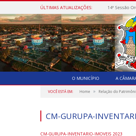
ÚLTIMAS ATUALIZAÇÕES:
14ª Sessão Or
O MUNICÍPIO
A CÂMAR
»
VOCÊ ESTÁ EM:
Home
Relação do Patrimôni
CM-GURUPA-INVENTARI
CM-GURUPA-INVENTARIO-IMOVEIS 2023