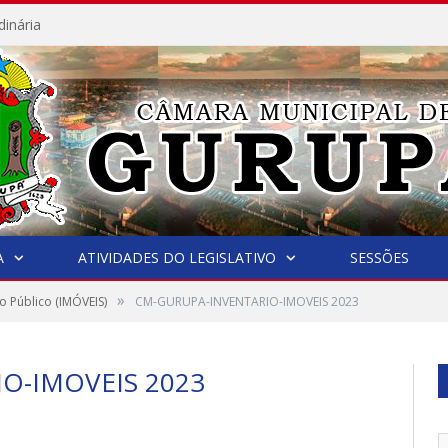
dinária
A
ATIVIDADES DO LEGISLATIVO
SESSÕES
»
o Público (IMÓVEIS)
CM-GURUPA-INVENTARIO-IMOVEIS 2023
O-IMOVEIS 2023