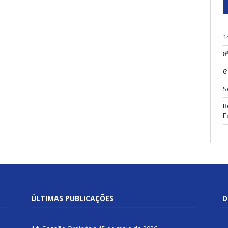
1
8
6
S
R
E
ÚLTIMAS PUBLICAÇÕES
D