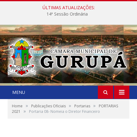
ÚLTIMAS ATUALIZAÇÕES:
14ª Sessão Ordinária
MENU
»
»
»
Home
Publicações Oficiais
Portarias
PORTARIAS
»
2021
Portaria 08- Nomeia o Diretor Financeiro