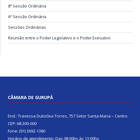
8ª Sessão Ordinária
6ª Sessão Ordinária
Sessões Ordinárias
Reunião entre o Poder Legislativo e o Poder Executivo
CÂMARA DE GURUPÁ
End.: Travessa Dulciclea Torres, 757 Setor Santa Maria – Centro
CEP: 68.300-000
Fone: (91) 3692-1380
Horário de atendimento: Das 08:00hs às 13:00hs