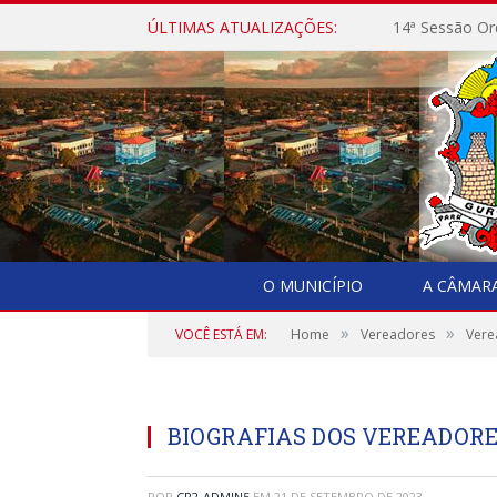
ÚLTIMAS ATUALIZAÇÕES:
14ª Sessão Or
O MUNICÍPIO
A CÂMAR
»
»
VOCÊ ESTÁ EM:
Home
Vereadores
Vere
BIOGRAFIAS DOS VEREADORES 
POR
CR2-ADMIN5
EM
21 DE SETEMBRO DE 2023