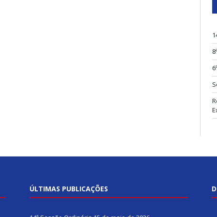
1
8
6
S
R
E
ÚLTIMAS PUBLICAÇÕES
D