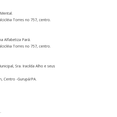
 Mental.
cicléia Torres no 757, centro.
a Alfabetiza Pará.
cicléia Torres no 757, centro.
nicipal, Sra. Iracilda Alho e seus
/n, Centro -Gurupá/PA.
.