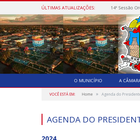
ÚLTIMAS ATUALIZAÇÕES:
14ª Sessão Or
O MUNICÍPIO
A CÂMAR
»
VOCÊ ESTÁ EM:
Home
Agenda do President
AGENDA DO PRESIDEN
2024