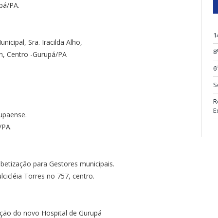
upá/PA.
1
nicipal, Sra. Iracilda Alho,
8
/n, Centro -Gurupá/PA
6
S
R
E
rupaense.
/PA.
fabetização para Gestores municipais.
cicléia Torres no 757, centro.
ção do novo Hospital de Gurupá