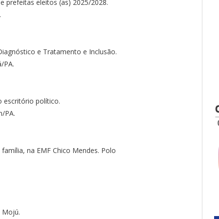
e prefeitas eleitos (as) 2025/2028.
.
 Diagnóstico e Tratamento e Inclusão.
á/PA.
scritório político.
m/PA.
 família, na EMF Chico Mendes. Polo
o Mojú.