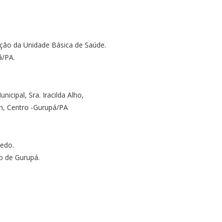
ção da Unidade Básica de Saúde.
á/PA.
nicipal, Sra. Iracilda Alho,
/n, Centro -Gurupá/PA
edo.
io de Gurupá.