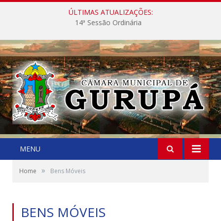
ÚLTIMAS ATUALIZAÇÕES:
14ª Sessão Ordinária
MENU
»
Home
Bens Móveis
BENS MÓVEIS