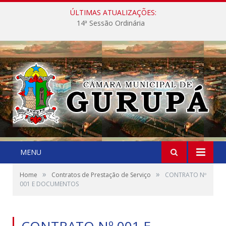
ÚLTIMAS ATUALIZAÇÕES:
14ª Sessão Ordinária
MENU
»
»
Home
Contratos de Prestação de Serviço
CONTRATO Nº
001 E DOCUMENTOS
CONTRATO Nº 001 E