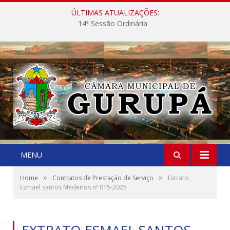
ÚLTIMAS ATUALIZAÇÕES:
14ª Sessão Ordinária
MENU
»
»
Home
Contratos de Prestação de Serviço
Extrato
Esmael santos Medeiros nº 015-2025
EXTRATO ESMAEL SANTOS