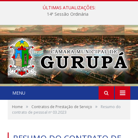
ÚLTIMAS ATUALIZAÇÕES:
14ª Sessão Ordinária
MENU
»
»
Home
Contratos de Prestação de Serviço
Resumo do
contrato de pessoal nº 03.2023
RESUMO DO CONTRATO DE