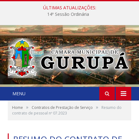
ÚLTIMAS ATUALIZAÇÕES:
14ª Sessão Ordinária
MENU
»
»
Home
Contratos de Prestação de Serviço
Resumo do
contrato de pessoal nº 07.2023
RESUMO DO CONTRATO DE