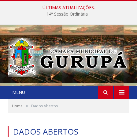
ÚLTIMAS ATUALIZAÇÕES:
14ª Sessão Ordinária
MENU
»
Home
Dados Abertos
DADOS ABERTOS