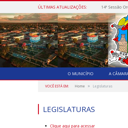
ÚLTIMAS ATUALIZAÇÕES:
14ª Sessão Or
O MUNICÍPIO
A CÂMAR
»
VOCÊ ESTÁ EM:
Home
Legislaturas
LEGISLATURAS
Clique aqui para acessar