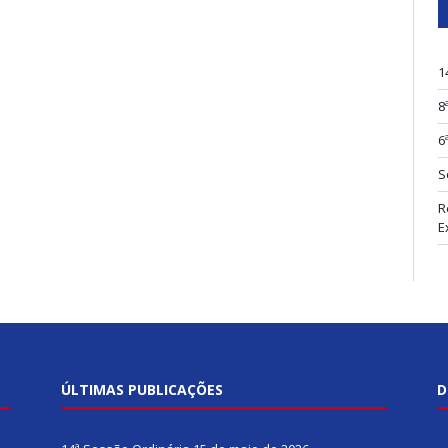
1
8
6
S
R
E
ÚLTIMAS PUBLICAÇÕES
D