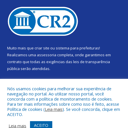
Muito mais que
criar site
ou
sistema para prefeituras
!
Realizamos uma
assessoria
completa, onde garantimos em
contrato que todas as exigências das
leis de transparência
pública
serão atendidas.
Conheça o
PNTP
e o
Radar da Transparência Pública
Nós usamos cookies para melhorar sua experiência de
navegação no portal. Ao utilizar nosso portal, você
concorda com a política de monitoramento de cookies.
Para ter mais informações sobre como isso é feito, acesse
Política de cookies (
Leia mais
). Se você concorda, clique em
Todos os direitos reservados a Câmara Municipal de Gurupá.
ACEITO.
Mapa do Site
Acessar Área Administrativa
ACEITO
Leia mais