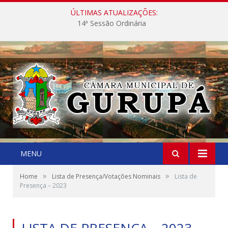
ÚLTIMAS ATUALIZAÇÕES:
14ª Sessão Ordinária
MENU
»
»
Home
Lista de Presença/Votações Nominais
Lista de
Presença – 2023
LISTA DE PRESENÇA – 2023