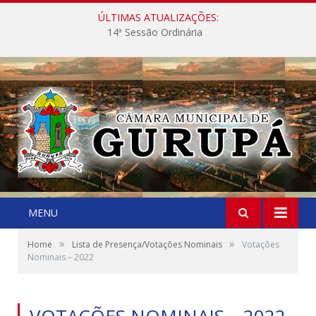
ÚLTIMAS ATUALIZAÇÕES:
14ª Sessão Ordinária
MENU
»
»
Home
Lista de Presença/Votações Nominais
Votações
Nominais – 2022
VOTAÇÕES NOMINAIS – 2022