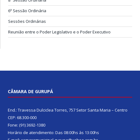
6ª Sessão Ordinária
Sessões Ordinárias
Reunião entre o Poder Legislativo e o Poder Executivo
CÂMARA DE GURUPÁ
End.: Travessa Dulciclea Torres, 757 Setor Santa Maria – Centro
CEP: 68.300-000
Fone: (91) 3692-1380
Horário de atendimento: Das 08:00hs às 13:00hs
E-mail: camaramunicipal.gurupa@yahoo.com.br