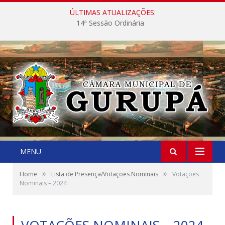
ÚLTIMAS ATUALIZAÇÕES:
14ª Sessão Ordinária
MENU
»
»
Home
Lista de Presença/Votações Nominais
Votações
Nominais – 2024
VOTAÇÕES NOMINAIS – 2024