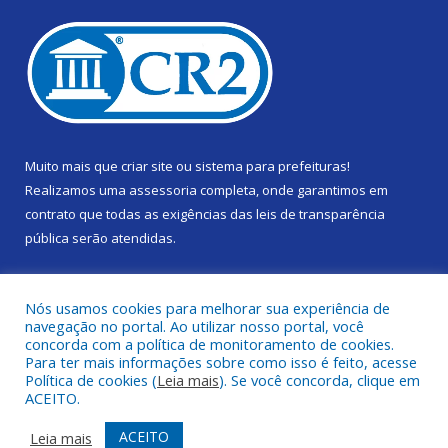
Muito mais que
criar site
ou
sistema para prefeituras
!
Realizamos uma
assessoria
completa, onde garantimos em
contrato que todas as exigências das
leis de transparência
pública
serão atendidas.
Conheça o
PNTP
e o
Radar da Transparência Pública
Nós usamos cookies para melhorar sua experiência de
navegação no portal. Ao utilizar nosso portal, você
concorda com a política de monitoramento de cookies.
Para ter mais informações sobre como isso é feito, acesse
Política de cookies (
Leia mais
). Se você concorda, clique em
Todos os direitos reservados a Câmara Municipal de Gurupá.
ACEITO.
Mapa do Site
Acessar Área Administrativa
ACEITO
Leia mais