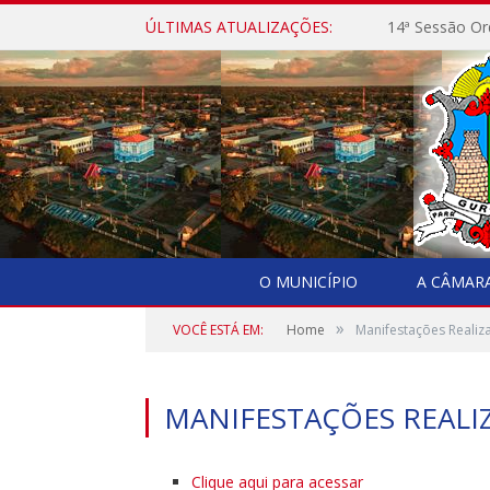
ÚLTIMAS ATUALIZAÇÕES:
14ª Sessão Or
O MUNICÍPIO
A CÂMAR
»
VOCÊ ESTÁ EM:
Home
Manifestações Realiz
MANIFESTAÇÕES REALI
Clique aqui para acessar