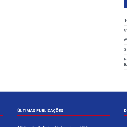
1
8
6
S
R
E
ÚLTIMAS PUBLICAÇÕES
D