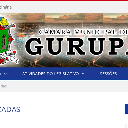
dinária
A
ATIVIDADES DO LEGISLATIVO
SESSÕES
adas
ZADAS