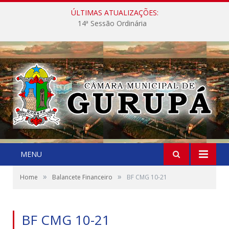
ÚLTIMAS ATUALIZAÇÕES:
14ª Sessão Ordinária
MENU
»
»
Home
Balancete Financeiro
BF CMG 10-21
BF CMG 10-21