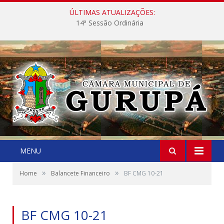
ÚLTIMAS ATUALIZAÇÕES:
14ª Sessão Ordinária
MENU
»
»
Home
Balancete Financeiro
BF CMG 10-21
BF CMG 10-21