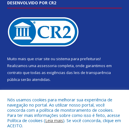
DESENVOLVIDO POR CR2
Muito mais que
criar site
ou
sistema para prefeituras
!
Realizamos uma
assessoria
completa, onde garantimos em
contrato que todas as exigências das
leis de transparência
pública
serão atendidas.
Conheça o
PNTP
e o
Radar da Transparência Pública
Nós usamos cookies para melhorar sua experiência de
navegação no portal. Ao utilizar nosso portal, você
concorda com a política de monitoramento de cookies.
Para ter mais informações sobre como isso é feito, acesse
Política de cookies (
Leia mais
). Se você concorda, clique em
Todos os direitos reservados a Câmara Municipal de Gurupá.
ACEITO.