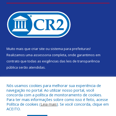
Muito mais que
criar site
ou
sistema para prefeituras
!
Realizamos uma
assessoria
completa, onde garantimos em
contrato que todas as exigências das
leis de transparência
pública
serão atendidas.
Conheça o
PNTP
e o
Radar da Transparência Pública
Nós usamos cookies para melhorar sua experiência de
navegação no portal. Ao utilizar nosso portal, você
concorda com a política de monitoramento de cookies.
Para ter mais informações sobre como isso é feito, acesse
Política de cookies (
Leia mais
). Se você concorda, clique em
Todos os direitos reservados a Câmara Municipal de Gurupá.
ACEITO.