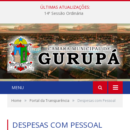
ÚLTIMAS ATUALIZAÇÕES:
14ª Sessão Ordinária
MENU
»
»
Home
Portal da Transparência
Despesas com Pessoal
DESPESAS COM PESSOAL