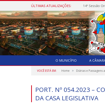
ÚLTIMAS ATUALIZAÇÕES:
14ª Sessão Or
O MUNICÍPIO
A CÂMAR
»
VOCÊ ESTÁ EM:
Home
Diárias e Passagens 
PORT. Nº 054.2023 – 
DA CASA LEGISLATIVA