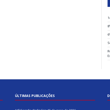
1
8
6
S
R
E
ÚLTIMAS PUBLICAÇÕES
D