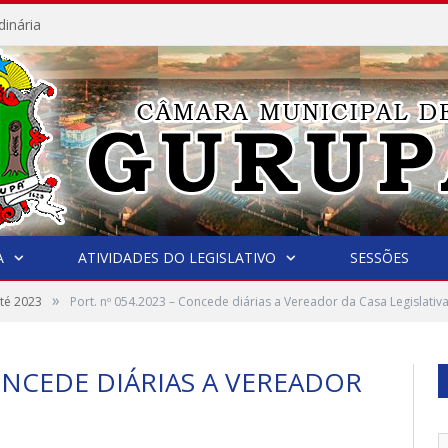
dinária
A
ATIVIDADES DO LEGISLATIVO
SESSÕES
»
até 2023
Port. nº 054.2023 – Concede diárias a Vereador da Casa Legislativ
CONCEDE DIÁRIAS A VEREADOR