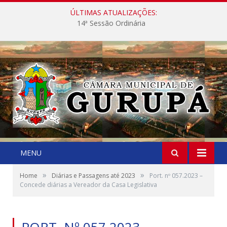
ÚLTIMAS ATUALIZAÇÕES:
14ª Sessão Ordinária
MENU
»
»
Home
Diárias e Passagens até 2023
Port. nº 057.2023 –
Concede diárias a Vereador da Casa Legislativa
PORT. Nº 057.2023 –