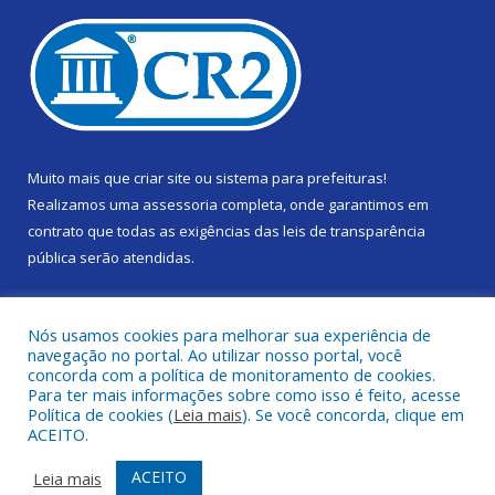
Muito mais que
criar site
ou
sistema para prefeituras
!
Realizamos uma
assessoria
completa, onde garantimos em
contrato que todas as exigências das
leis de transparência
pública
serão atendidas.
Conheça o
PNTP
e o
Radar da Transparência Pública
Nós usamos cookies para melhorar sua experiência de
navegação no portal. Ao utilizar nosso portal, você
concorda com a política de monitoramento de cookies.
Para ter mais informações sobre como isso é feito, acesse
Política de cookies (
Leia mais
). Se você concorda, clique em
Todos os direitos reservados a Câmara Municipal de Gurupá.
ACEITO.
Mapa do Site
Acessar Área Administrativa
ACEITO
Leia mais