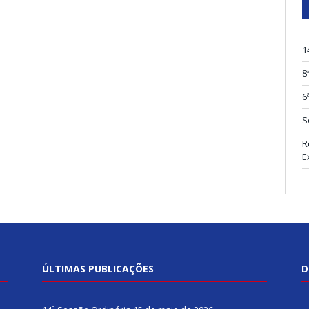
1
8
6
S
R
E
ÚLTIMAS PUBLICAÇÕES
D