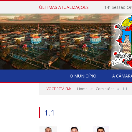
ÚLTIMAS ATUALIZAÇÕES:
14ª Sessão Or
O MUNICÍPIO
A CÂMAR
»
»
VOCÊ ESTÁ EM:
Home
Comissões
1.1
1.1