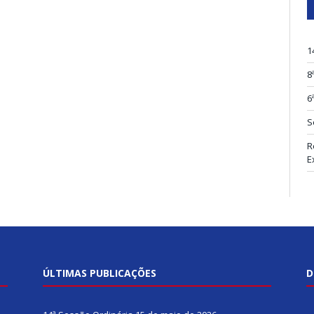
1
8
6
S
R
E
ÚLTIMAS PUBLICAÇÕES
D