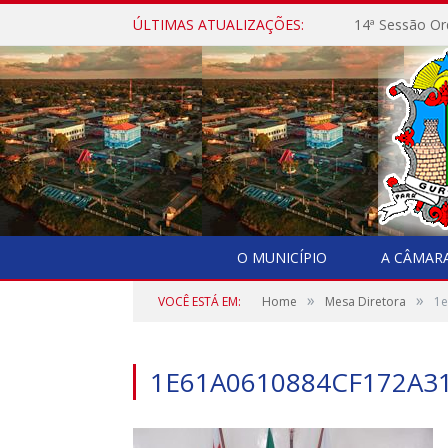
ÚLTIMAS ATUALIZAÇÕES:
14ª Sessão Or
O MUNICÍPIO
A CÂMAR
»
»
VOCÊ ESTÁ EM:
Home
Mesa Diretora
1e
1E61A0610884CF172A3