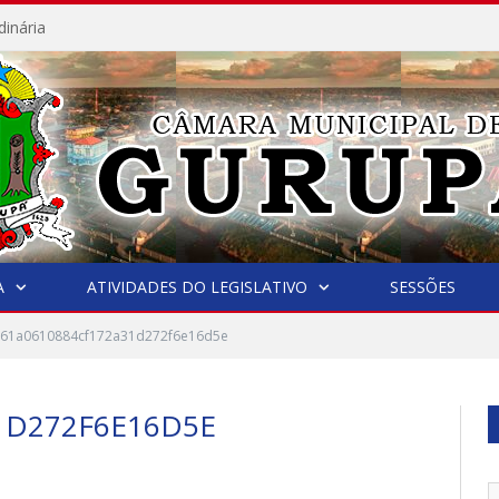
dinária
A
ATIVIDADES DO LEGISLATIVO
SESSÕES
61a0610884cf172a31d272f6e16d5e
1D272F6E16D5E